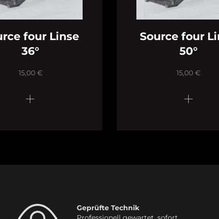
rce four Linse
Source four L
36°
50°
15,00
€
15,00
€
Geprüfte Technik
Professionell gewartet, sofort