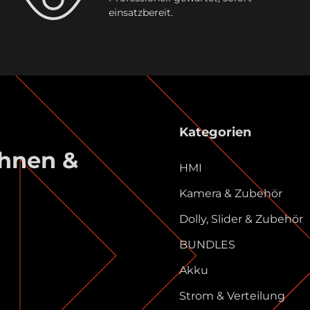
einsatzbereit.
Kategorien
ühnen &
HMI
Kamera & Zubehör
Dolly, Slider & Zubehör
BUNDLES
Akku
Strom & Verteilung