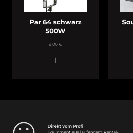
Par 64 schwarz
Sou
500W
8,00
€
Direkt vom Profi
Equipment aus laufendem Rental-