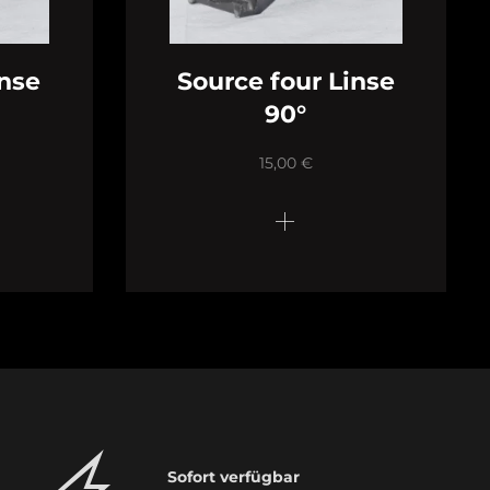
inse
Source four Linse
90°
15,00
€
Sofort verfügbar