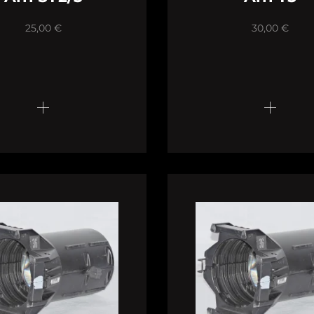
25,00
€
30,00
€