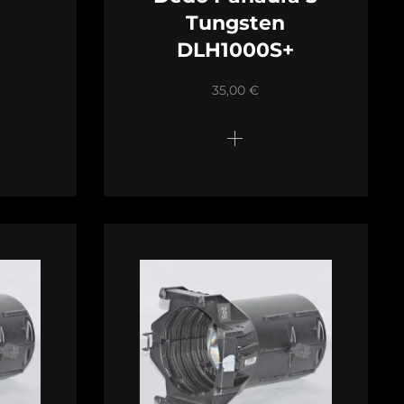
Tungsten
DLH1000S+
35,00
€