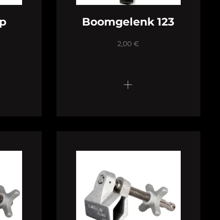
mp
Boomgelenk 123
2,00
€