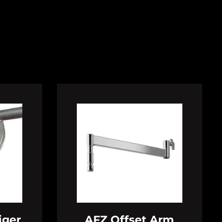
iger
AFZ Offset Arm