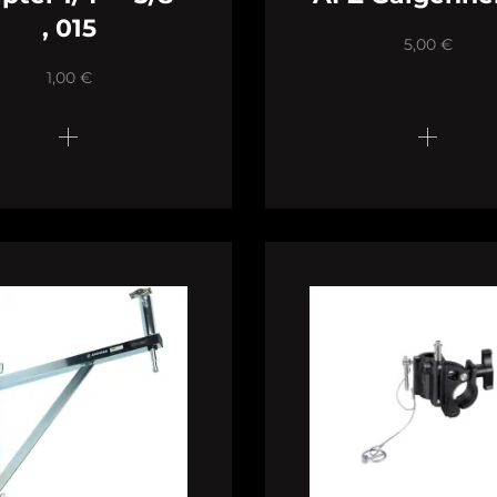
, 015
5,00
€
1,00
€