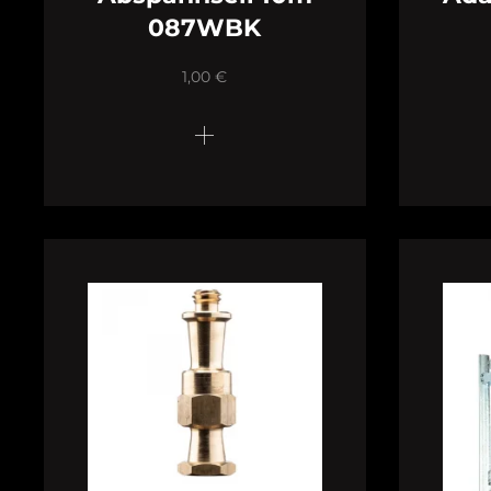
087WBK
1,00
€