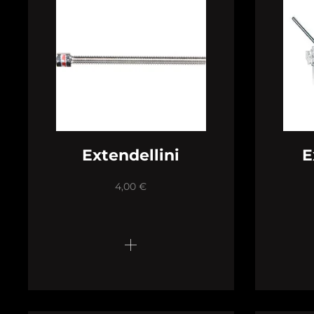
Extendellini
E
4,00
€