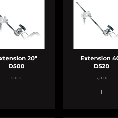
xtension 20″
Extension 4
D500
D520
3,00
€
3,00
€