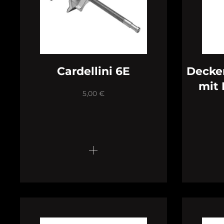
Cardellini 6E
Decke
mit 
5,00
€