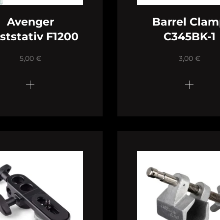
Avenger
Barrel Cla
ststativ F1200
C345BK-1
5,00
€
3,00
€