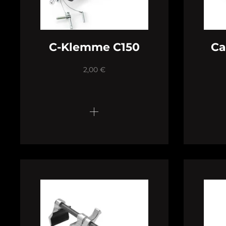
C-Klemme C150
Ca
2,00
€