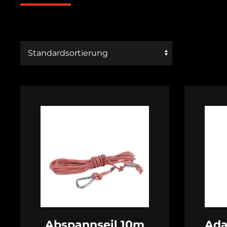
Abspannseil 10m
Ada