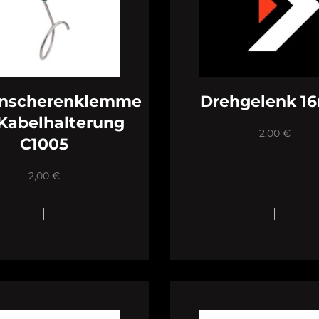
nscherenklemme
Drehgelenk 
Kabelhalterung
2,00
€
C1005
2,00
€