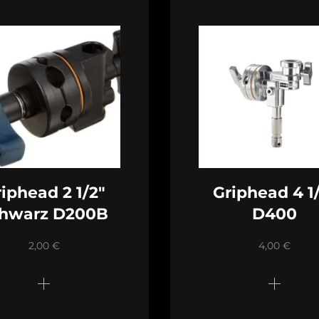
iphead 2 1/2″
Griphead 4 1
hwarz D200B
D400
2,00
€
4,00
€