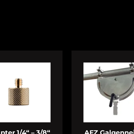
pter 1/4“ – 3/8“
AFZ Galgenne