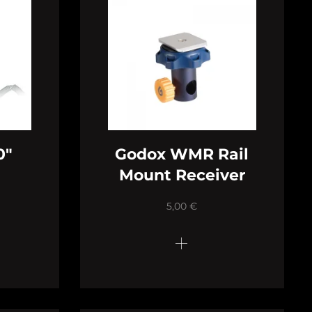
0″
Godox WMR Rail
Mount Receiver
5,00
€