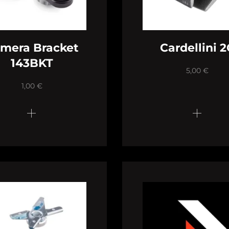
mera Bracket
Cardellini 2
143BKT
5,00
€
1,00
€