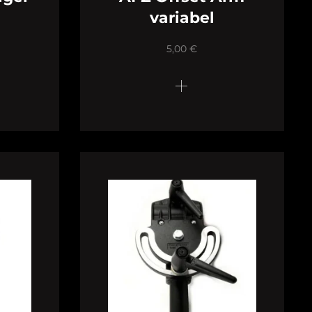
variabel
5,00
€