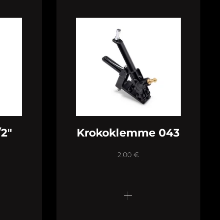
/2″
Krokoklemme 043
2,00
€