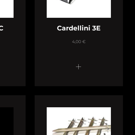
C
Cardellini 3E
4,00
€