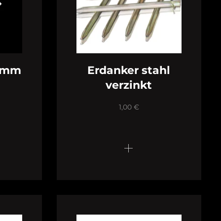
16mm
Erdanker stahl
verzinkt
1,00
€