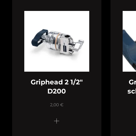
Griphead 2 1/2″
Gr
D200
sc
2,00
€