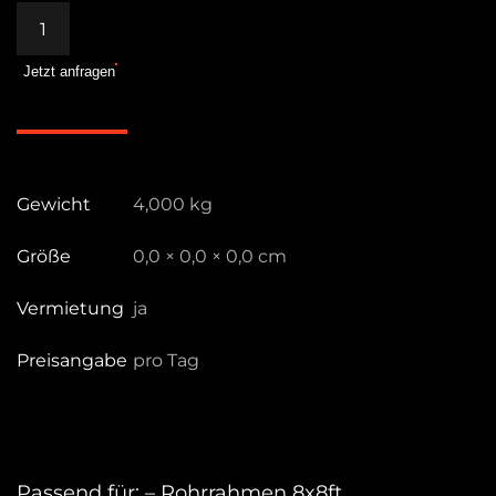
MM-
Rohr
Jetzt anfragen
48mm
–
2,4m
Menge
Gewicht
4,000 kg
Größe
0,0 × 0,0 × 0,0 cm
Vermietung
ja
Preisangabe
pro Tag
Passend für: – Rohrrahmen 8x8ft.