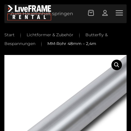
Zum Hauptinhalt springen
Start
Lichtformer & Zubehör
Butterfly &
Bespannungen
MM-Rohr 48mm – 2,4m