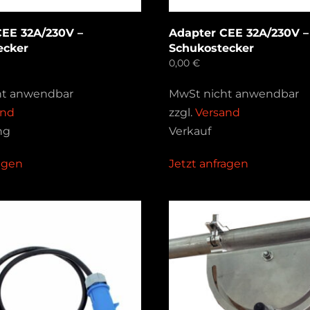
CEE 32A/230V –
Adapter CEE 32A/230V –
ecker
Schukostecker
0,00
€
ht anwendbar
MwSt nicht anwendbar
and
zzgl.
Versand
ng
Verkauf
ragen
Jetzt anfragen