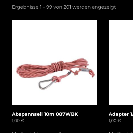
Ergebnisse 1 – 99 von 201 werden angezeigt
Abspannseil 10m 087WBK
Adapter 1/
1,00
€
1,00
€