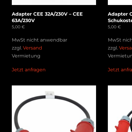
Adapter CEE 32A/230V – CEE
Adapter 
63A/230V
Schukost
5,00
€
5,00
€
MwSt nicht anwendbar
MwSt nic
zzgl.
Versand
zzgl.
Vers
Vermietung
Vermietu
Jetzt anfragen
Jetzt anf