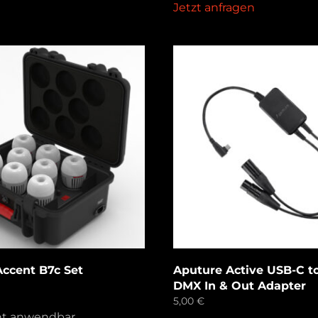
Jetzt anfragen
ccent B7c Set
Aputure Active USB-C to
DMX In & Out Adapter
5,00
€
ht anwendbar