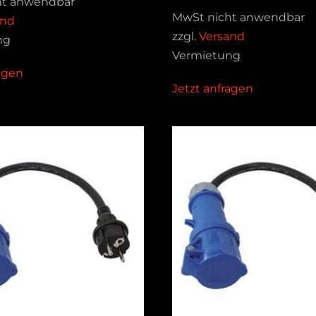
ht anwendbar
MwSt nicht anwendbar
and
zzgl.
Versand
ng
Vermietung
ragen
Jetzt anfragen