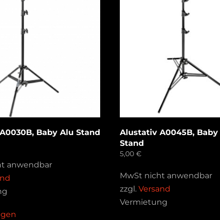
 A0030B, Baby Alu Stand
Alustativ A0045B, Baby
Stand
5,00
€
ht anwendbar
MwSt nicht anwendbar
and
zzgl.
Versand
ng
Vermietung
ragen