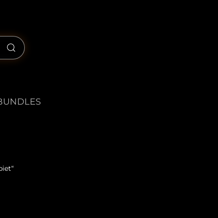
BUNDLES
iet“