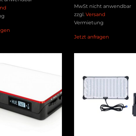
MwSt nicht anwendbar
and
zzgl.
Versand
ng
Vermietung
ragen
Jetzt anfragen