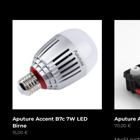
Aputure Accent B7c 7W LED
Aputure A
Birne
70,00
€
15,00
€
MwSt nic