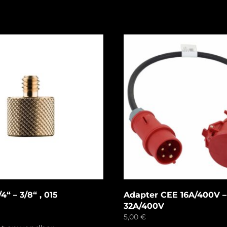
4“ – 3/8“ , 015
Adapter CEE 16A/400V 
32A/400V
5,00
€