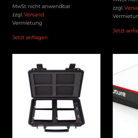
MwSt nicht anwendbar
zzgl.
Vers
zzgl.
Versand
Vermietu
Vermietung
Jetzt anf
Jetzt anfragen