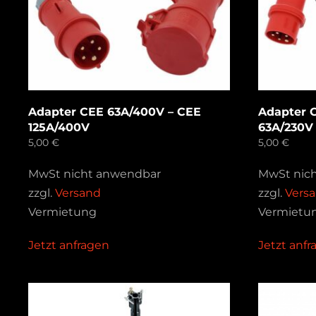
Adapter CEE 63A/400V – CEE
Adapter 
125A/400V
63A/230V
5,00
€
5,00
€
MwSt nicht anwendbar
MwSt nic
zzgl.
Versand
zzgl.
Vers
Vermietung
Vermietu
Jetzt anfragen
Jetzt anf