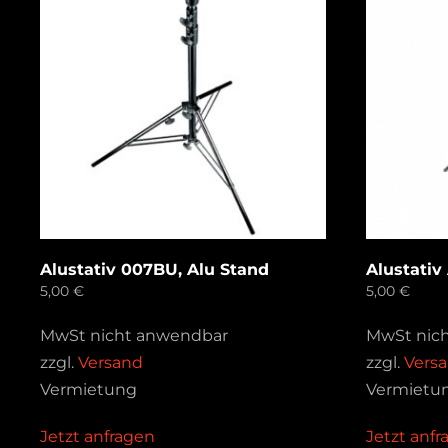
Alustativ 007BU, Alu Stand
Alustativ
5,00
€
5,00
€
MwSt nicht anwendbar
MwSt nic
zzgl.
Versand
zzgl.
Vers
Vermietung
Vermietu
Jetzt anfragen
Jetzt anf