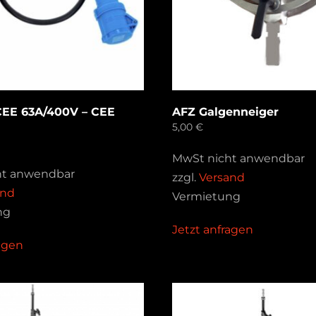
CEE 63A/400V – CEE
AFZ Galgenneiger
5,00
€
MwSt nicht anwendbar
ht anwendbar
zzgl.
Versand
and
Vermietung
ng
Jetzt anfragen
ragen