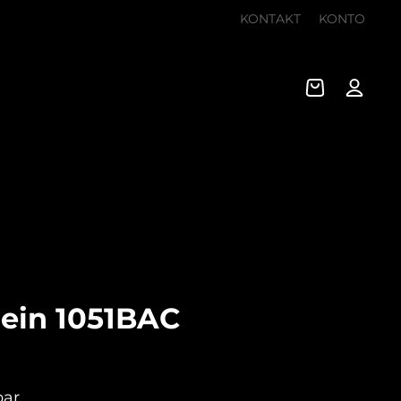
KONTAKT
KONTO
lein 1051BAC
bar