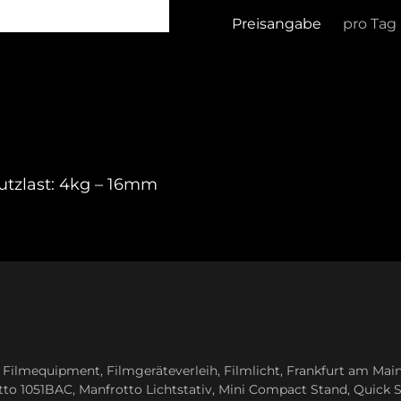
Preisangabe
pro Tag
utzlast: 4kg – 16mm
,
Filmequipment
,
Filmgeräteverleih
,
Filmlicht
,
Frankfurt am Mai
tto 1051BAC
,
Manfrotto Lichtstativ
,
Mini Compact Stand
,
Quick S