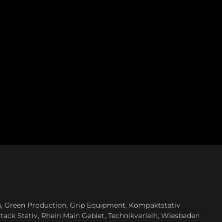
n
,
Green Production
,
Grip Equipment
,
Kompaktstativ
tack Stativ
,
Rhein Main Gebiet
,
Technikverleih
,
Wiesbaden