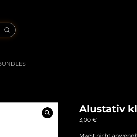
BUNDLES
Alustativ k
3,00
€
MwSt nicht anwend