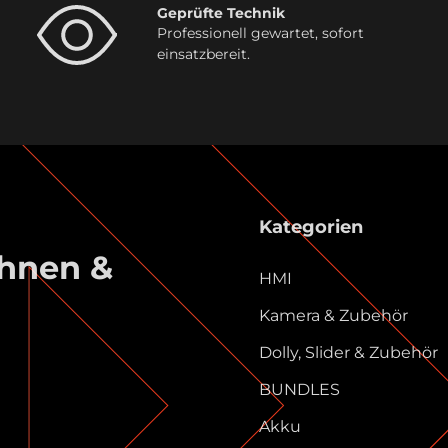
Geprüfte Technik
Professionell gewartet, sofort
einsatzbereit.
Kategorien
ühnen &
HMI
Kamera & Zubehör
Dolly, Slider & Zubehör
BUNDLES
Akku