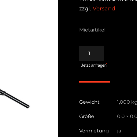
zzgl.
Versand
Mietartikel
Alustativ
klein
Jetzt anfragen
1051BAC
Menge
Gewicht
1,000 k
Größe
0,0 × 0,
Vermietung
ja