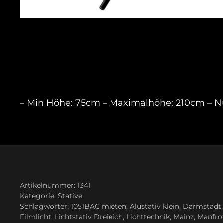
– Min Höhe: 75cm – Maximalhöhe: 210cm – N
Artikelnummer:
1341
Kategorie:
Stative
Schlagwörter:
1051BAC mieten
,
Alustativ klein
,
Darmstadt
Filmlicht
,
Lichtstativ Dreieich
,
Lichttechnik
,
Mainz
,
Manfro