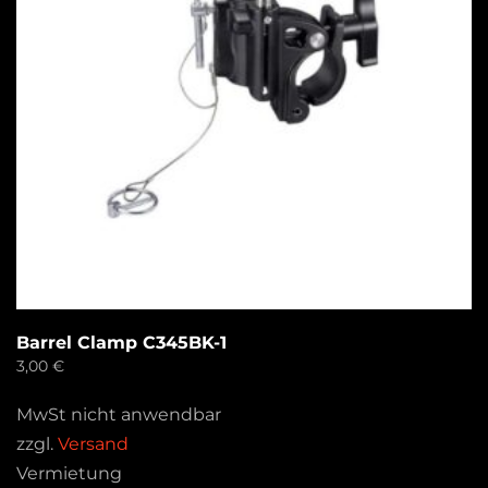
Barrel Clamp C345BK-1
3,00
€
MwSt nicht anwendbar
zzgl.
Versand
Vermietung