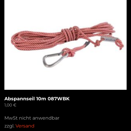
Abspannseil 10m 087WBK
1,00
€
MwSt nicht anwendbar
zzgl.
Versand