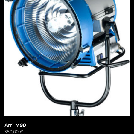
Arri M90
380,00
€