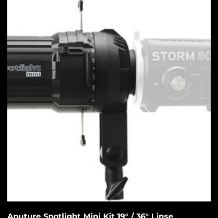
Aputure Spotlight Mini Kit 19° / 36° Linse