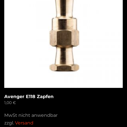
Avenger E118 Zapfen
1,00
€
MwSt nicht anwendbar
zzgl.
Versand