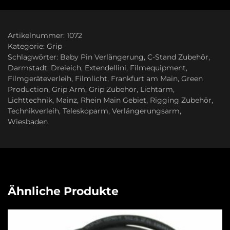
Artikelnummer:
1072
Kategorie:
Grip
Schlagwörter:
Baby Pin Verlängerung
,
C-Stand Zubehör
,
Darmstadt
,
Dreieich
,
Extendellini
,
Filmequipment
,
Filmgeräteverleih
,
Filmlicht
,
Frankfurt am Main
,
Green
Production
,
Grip Arm
,
Grip Zubehör
,
Lichtarm
,
Lichttechnik
,
Mainz
,
Rhein Main Gebiet
,
Rigging Zubehör
,
Technikverleih
,
Teleskoparm
,
Verlängerungsarm
,
Wiesbaden
Ähnliche Produkte