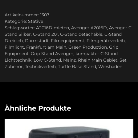
Artikelnummer:
1307
Kategorie:
Stative
Schlagwörter:
A2016D mieten
,
Avenger A2016D
,
Avenger C-
Stand Silber
,
C-Stand 20″
,
C-Stand detachable
,
C-Stand
Dreieich
,
Darmstadt
,
Filmequipment
,
Filmgeräteverleih
,
Filmlicht
,
Frankfurt am Main
,
Green Production
,
Grip
Equipment
,
Grip Stand Avenger
,
kompakter C-Stand
,
Lichttechnik
,
Low C-Stand
,
Mainz
,
Rhein Main Gebiet
,
Set
Zubehör
,
Technikverleih
,
Turtle Base Stand
,
Wiesbaden
Ähnliche Produkte