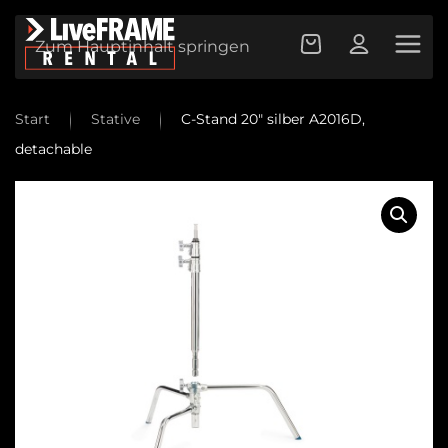
Zum Hauptinhalt springen
Start
Stative
C-Stand 20″ silber A2016D,
detachable