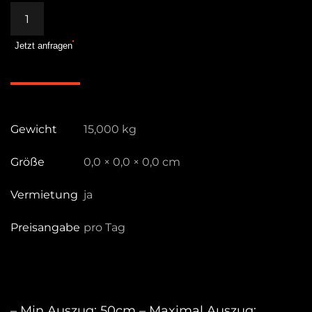
Mega
Boom
Jetzt anfragen
425B,
Boom
Arm
Menge
Gewicht
15,000 kg
Größe
0,0 × 0,0 × 0,0 cm
Vermietung
ja
Preisangabe
pro Tag
– Min Auszug: 50cm – Maximal Auszug: