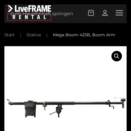
Zum Hauptinhalt springen
Start
Stative
Mega Boom 425B, Boom Arm