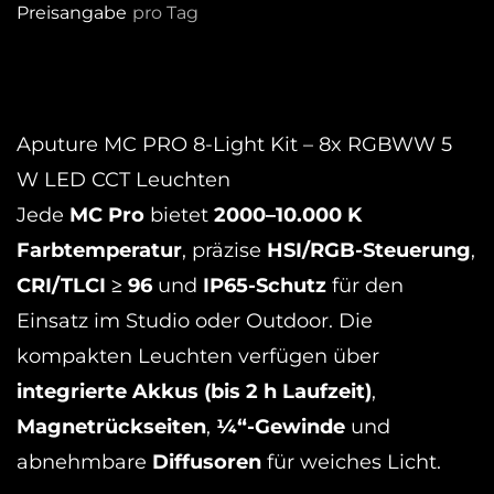
Preisangabe
pro Tag
Aputure MC PRO 8-Light Kit – 8x RGBWW 5
W LED CCT Leuchten
Jede
MC Pro
bietet
2000–10.000 K
Farbtemperatur
, präzise
HSI/RGB-Steuerung
,
CRI/TLCI ≥ 96
und
IP65-Schutz
für den
Einsatz im Studio oder Outdoor. Die
kompakten Leuchten verfügen über
integrierte Akkus (bis 2 h Laufzeit)
,
Magnetrückseiten
,
¼“-Gewinde
und
abnehmbare
Diffusoren
für weiches Licht.