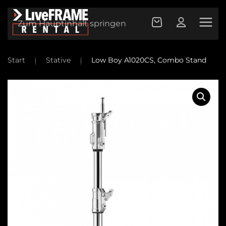
Zum Hauptinhalt springen
Start
Stative
Low Boy A1020CS, Combo Stand