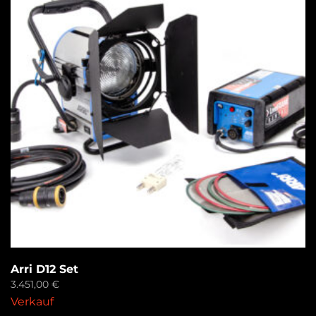
Arri D12 Set
3.451,00
€
Verkauf