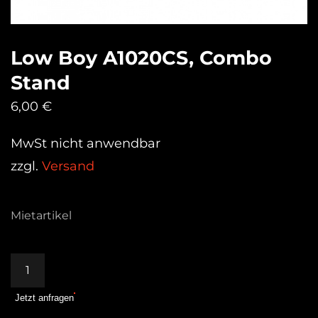
Low Boy A1020CS, Combo
Stand
6,00
€
MwSt nicht anwendbar
zzgl.
Versand
Mietartikel
Low
Boy
Jetzt anfragen
A1020CS,