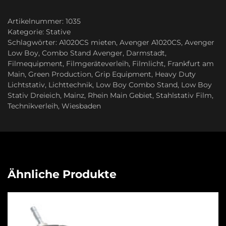
Artikelnummer:
1035
Kategorie:
Stative
Schlagwörter:
A1020CS mieten
,
Avenger A1020CS
,
Avenger
Low Boy
,
Combo Stand Avenger
,
Darmstadt
,
Filmequipment
,
Filmgeräteverleih
,
Filmlicht
,
Frankfurt am
Main
,
Green Production
,
Grip Equipment
,
Heavy Duty
Lichtstativ
,
Lichttechnik
,
Low Boy Combo Stand
,
Low Boy
Stativ Dreieich
,
Mainz
,
Rhein Main Gebiet
,
Stahlstativ Film
,
Technikverleih
,
Wiesbaden
Ähnliche Produkte