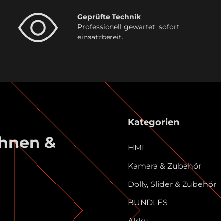
Geprüfte Technik
Professionell gewartet, sofort
einsatzbereit.
Kategorien
ühnen &
HMI
Kamera & Zubehör
Dolly, Slider & Zubehör
BUNDLES
Akku