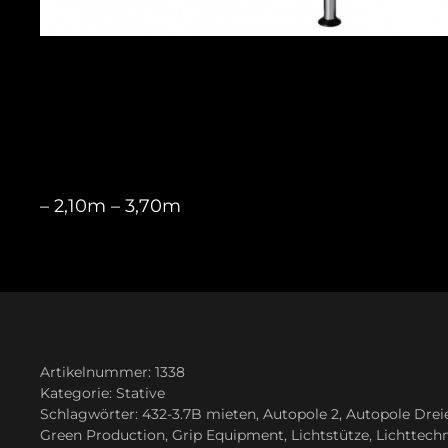
– 2,10m – 3,70m
Artikelnummer:
1338
Kategorie:
Stative
Schlagwörter:
432-3.7B mieten
,
Autopole 2
,
Autopole Drei
Green Production
,
Grip Equipment
,
Lichtstütze
,
Lichttech