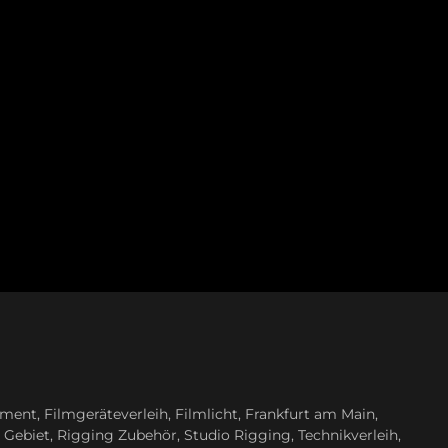
pment
,
Filmgeräteverleih
,
Filmlicht
,
Frankfurt am Main
,
 Gebiet
,
Rigging Zubehör
,
Studio Rigging
,
Technikverleih
,