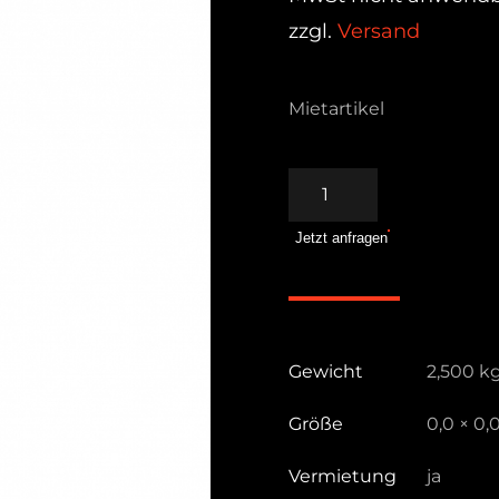
zzgl.
Versand
Mietartikel
Autopole
2
Jetzt anfragen
schwarz
432-
3.7B
Menge
Gewicht
2,500 k
Größe
0,0 × 0,
Vermietung
ja