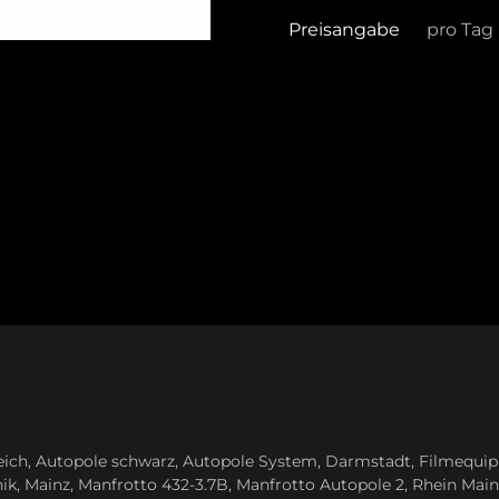
Preisangabe
pro Tag
eich
,
Autopole schwarz
,
Autopole System
,
Darmstadt
,
Filmequi
nik
,
Mainz
,
Manfrotto 432-3.7B
,
Manfrotto Autopole 2
,
Rhein Main