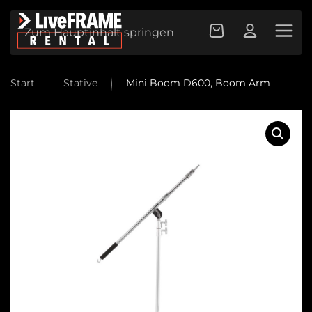
Zum Hauptinhalt springen
Start
Stative
Mini Boom D600, Boom Arm