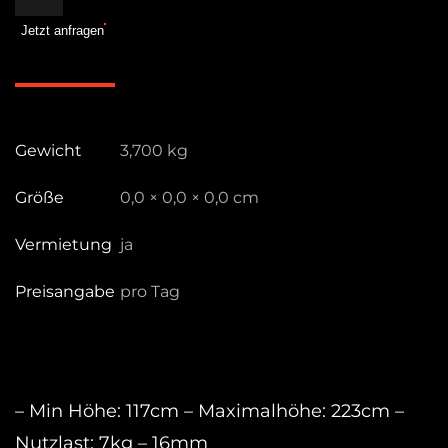
Boom
Jetzt anfragen
D600,
Boom
Arm
Menge
Gewicht
3,700 kg
Größe
0,0 × 0,0 × 0,0 cm
Vermietung
ja
Preisangabe
pro Tag
– Min Höhe: 117cm – Maximalhöhe: 223cm –
Nutzlast: 7kg – 16mm