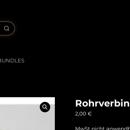
BUNDLES
Rohrverbind
2,00
€
MwSt nicht anwend