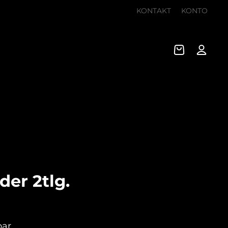
KONTAKT
KONTO
er 2tlg.
bar