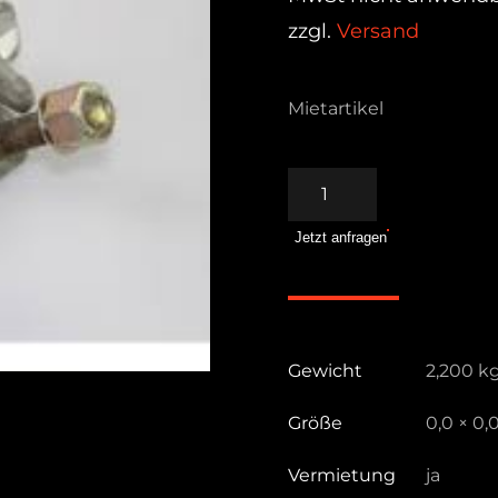
zzgl.
Versand
Mietartikel
Rohrverbinder
2tlg.
Jetzt anfragen
Menge
Gewicht
2,200 k
Größe
0,0 × 0,
Vermietung
ja