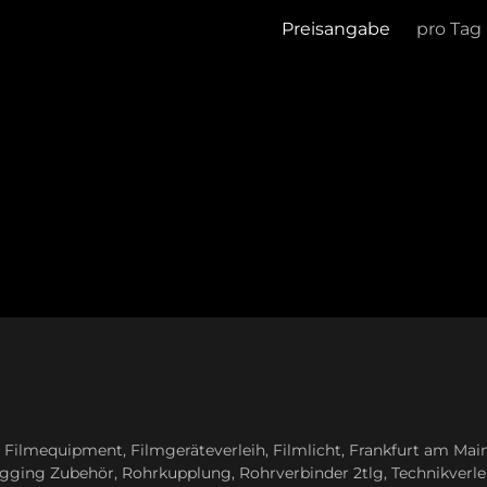
Preisangabe
pro Tag
,
Filmequipment
,
Filmgeräteverleih
,
Filmlicht
,
Frankfurt am Mai
igging Zubehör
,
Rohrkupplung
,
Rohrverbinder 2tlg
,
Technikverle