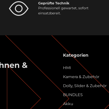
Geprüfte Technik
Professionell gewartet, sofort
einsatzbereit.
Kategorien
ühnen &
HMI
Kamera & Zubehör
Dolly, Slider & Zubehör
BUNDLES
Akku