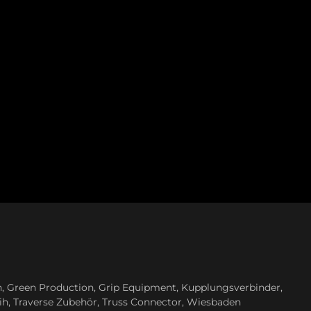
n
,
Green Production
,
Grip Equipment
,
Kupplungsverbinder
,
ih
,
Traverse Zubehör
,
Truss Connector
,
Wiesbaden