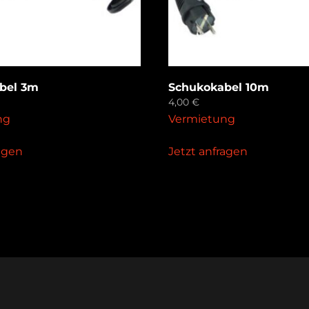
bel 3m
Schukokabel 10m
4,00
€
ng
Vermietung
ragen
Jetzt anfragen