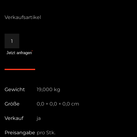
Verkaufsartikel
Aputure
LS
Jetzt anfragen
600x
Pro
/
USED
SALE
Gewicht
19,000 kg
Menge
Größe
0,0 × 0,0 × 0,0 cm
Verkauf
ja
Preisangabe
pro Stk.