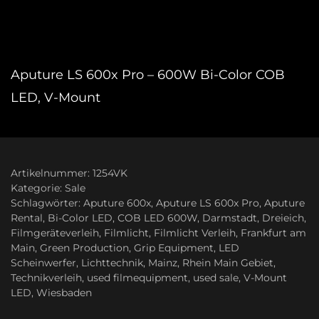
Aputure LS 600x Pro – 600W Bi-Color COB
LED, V-Mount
Artikelnummer:
1254VK
Kategorie:
Sale
Schlagwörter:
Aputure 600x
,
Aputure LS 600x Pro
,
Aputure
Rental
,
Bi-Color LED
,
COB LED 600W
,
Darmstadt
,
Dreieich
,
Filmgeräteverleih
,
Filmlicht
,
Filmlicht Verleih
,
Frankfurt am
Main
,
Green Production
,
Grip Equipment
,
LED
Scheinwerfer
,
Lichttechnik
,
Mainz
,
Rhein Main Gebiet
,
Technikverleih
,
used filmequipment
,
used sale
,
V-Mount
LED
,
Wiesbaden