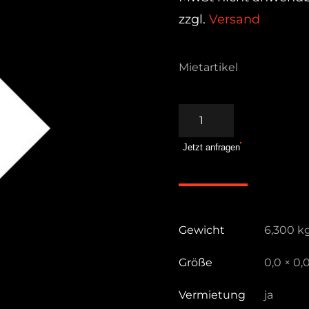
zzgl.
Versand
Mietartikel
Bespannung
20x20ft.
Jetzt anfragen
Silver
Lame
Menge
Gewicht
6,300 k
Größe
0,0 × 0,
Vermietung
ja