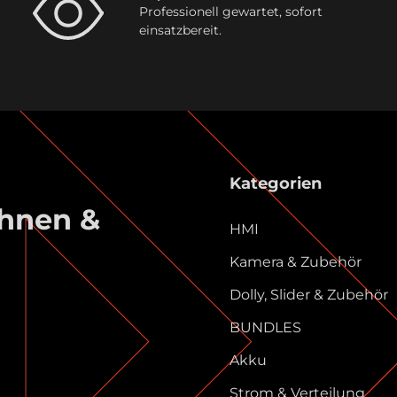
Professionell gewartet, sofort
einsatzbereit.
Kategorien
ühnen &
HMI
Kamera & Zubehör
Dolly, Slider & Zubehör
BUNDLES
Akku
Strom & Verteilung