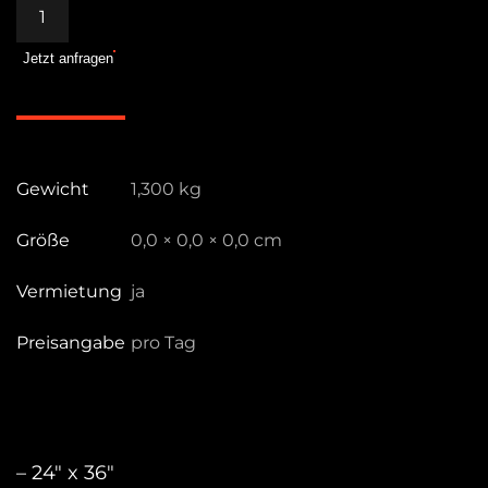
Abdeckfahne
60
Jetzt anfragen
x
90cm
Menge
Gewicht
1,300 kg
Größe
0,0 × 0,0 × 0,0 cm
Vermietung
ja
Preisangabe
pro Tag
– 24″ x 36″