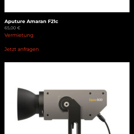
Aputure Amaran F21c
65,00
€
Vermietung
Jetzt anfragen