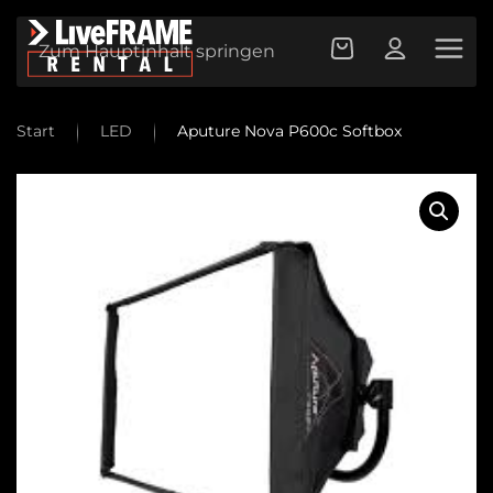
Zum Hauptinhalt springen
Start
LED
Aputure Nova P600c Softbox