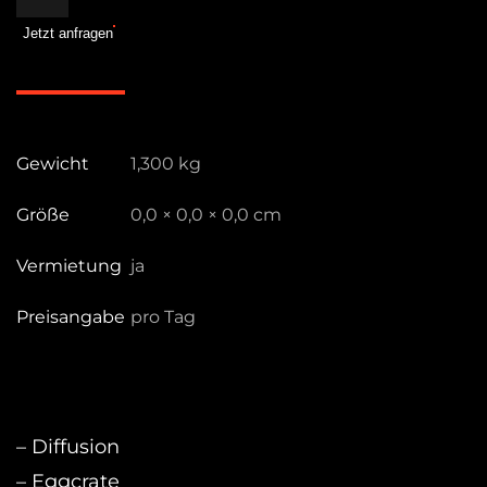
Nova
Jetzt anfragen
P600c
Softbox
Menge
Gewicht
1,300 kg
Größe
0,0 × 0,0 × 0,0 cm
Vermietung
ja
Preisangabe
pro Tag
– Diffusion
– Eggcrate