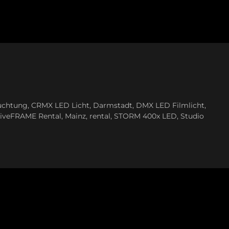
uchtung
,
CRMX LED Licht
,
Darmstadt
,
DMX LED Filmlicht
,
iveFRAME Rental
,
Mainz
,
rental
,
STORM 400x LED
,
Studio