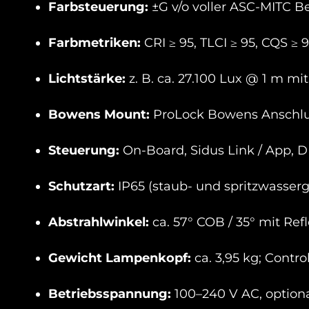
Farbsteuerung:
±G v/o voller ASC-MITC B
Farbmetriken:
CRI ≥ 95, TLCI ≥ 95, CQS ≥ 9
Lichtstärke:
z. B. ca. 27.100 Lux @ 1 m mit
Bowens Mount:
ProLock Bowens Anschlus
Steuerung:
On-Board, Sidus Link / App,
Schutzart:
IP65 (staub- und spritzwasserg
Abstrahlwinkel:
ca. 57° COB / 35° mit Ref
Gewicht Lampenkopf:
ca. 3,95 kg; Contro
Betriebsspannung:
100–240 V AC, optiona