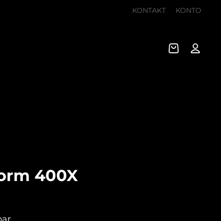
KONTAKT
KONTO
torm 400X
bar