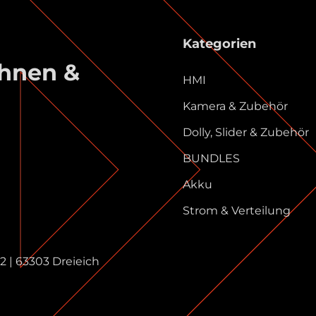
Kategorien
ühnen &
HMI
Kamera & Zubehör
Dolly, Slider & Zubehör
BUNDLES
Akku
Strom & Verteilung
 | 63303 Dreieich