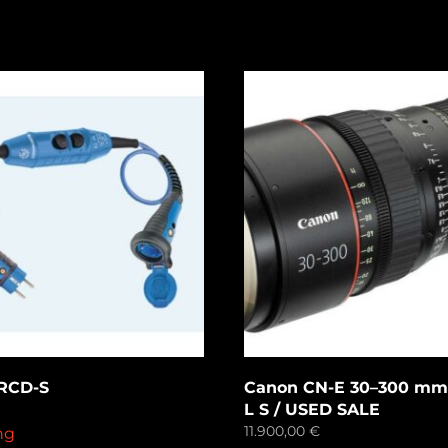
RCD-S
Canon CN-E 30–300 mm 
L S / USED SALE
11.900,00
€
ng