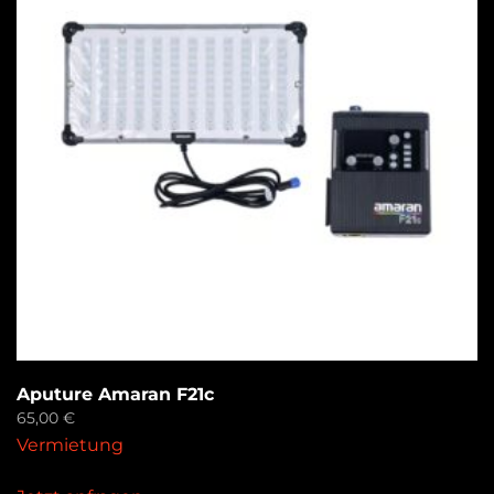
Aputure Amaran F21c
65,00
€
Vermietung