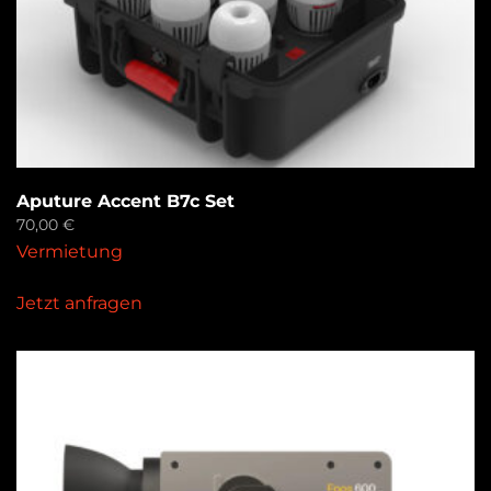
Aputure Accent B7c Set
70,00
€
Vermietung
Jetzt anfragen