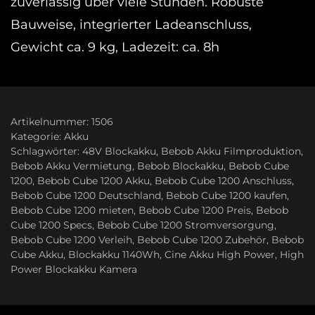
zuverlässig über viele Stunden. Robuste
Bauweise, integrierter Ladeanschluss,
Gewicht ca. 9 kg, Ladezeit: ca. 8h
Artikelnummer:
1506
Kategorie:
Akku
Schlagwörter:
48V Blockakku
,
Bebob Akku Filmproduktion
,
Bebob Akku Vermietung
,
Bebob Blockakku
,
Bebob Cube
1200
,
Bebob Cube 1200 Akku
,
Bebob Cube 1200 Anschluss
,
Bebob Cube 1200 Deutschland
,
Bebob Cube 1200 kaufen
,
Bebob Cube 1200 mieten
,
Bebob Cube 1200 Preis
,
Bebob
Cube 1200 Specs
,
Bebob Cube 1200 Stromversorgung
,
Bebob Cube 1200 Verleih
,
Bebob Cube 1200 Zubehör
,
Bebob
Cube Akku
,
Blockakku 1140Wh
,
Cine Akku High Power
,
High
Power Blockakku Kamera