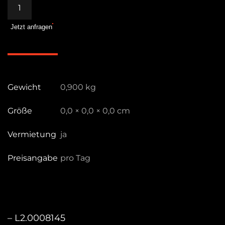
DOP
Choice
Jetzt anfragen
Snapbag
S60
Menge
Gewicht
0,900 kg
Größe
0,0 × 0,0 × 0,0 cm
Vermietung
ja
Preisangabe
pro Tag
– L2.0008145