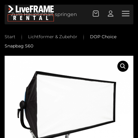
Zum Hauptinhalt springen
Start
Lichtformer & Zubehör
DOP Choice
Snapbag S60