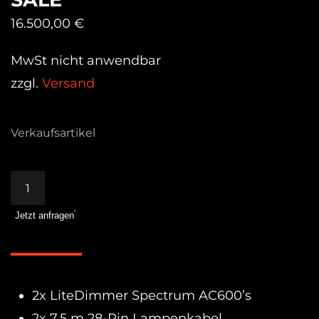
16.500,00
€
MwSt nicht anwendbar
zzgl.
Versand
Verkaufsartikel
Litegear
Auroris
Jetzt anfragen
X
Kit
–
USED
2x LiteDimmer Spectrum AC600’s
SALE
Menge
2x 7,5 m 28-Pin Lampenkabel