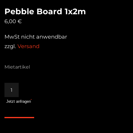
Pebble Board 1x2m
6,00
€
MwSt nicht anwendbar
zzgl.
Versand
Mietartikel
Pebble
Board
Jetzt anfragen
1x2m
Menge