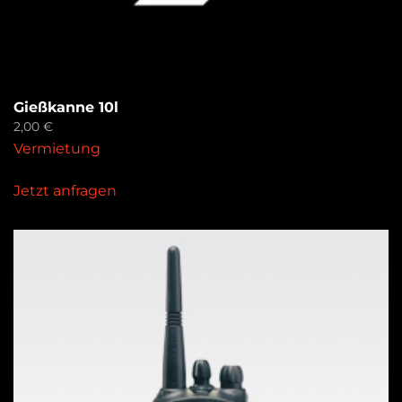
Gießkanne 10l
2,00
€
Vermietung
Jetzt anfragen