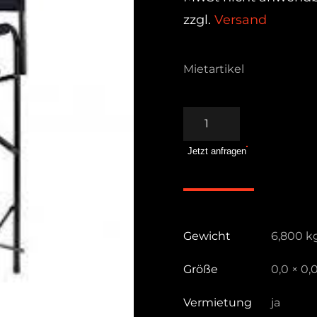
zzgl.
Versand
Mietartikel
EZ
UP
Jetzt anfragen
Regiestuhl
hoch
Menge
Gewicht
6,800 k
Größe
0,0 × 0,
Vermietung
ja