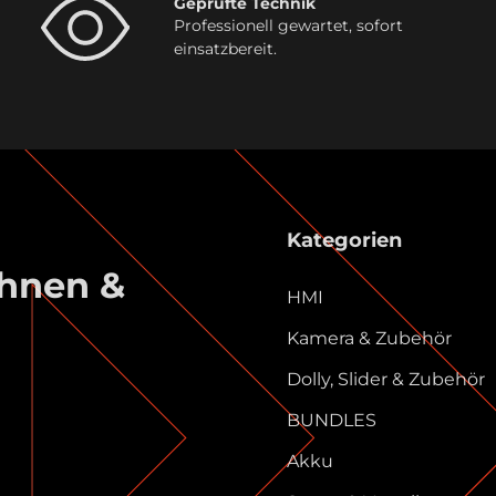
Geprüfte Technik
Professionell gewartet, sofort
einsatzbereit.
Kategorien
ühnen &
HMI
Kamera & Zubehör
Dolly, Slider & Zubehör
BUNDLES
Akku